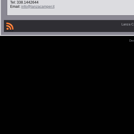
Tel: 338.1442644
Email:
info@lanzacamper.it
Lanza C
De